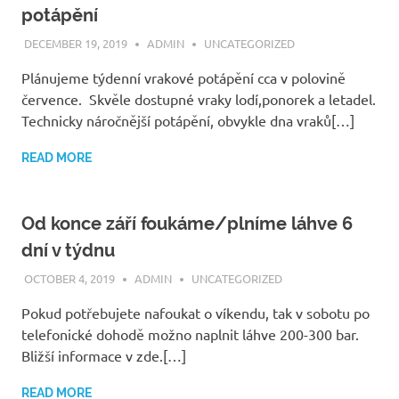
potápění
DECEMBER 19, 2019
ADMIN
UNCATEGORIZED
Plánujeme týdenní vrakové potápění cca v polovině
července. Skvěle dostupné vraky lodí,ponorek a letadel.
Technicky náročnější potápění, obvykle dna vraků[…]
READ MORE
Od konce září foukáme/plníme láhve 6
dní v týdnu
OCTOBER 4, 2019
ADMIN
UNCATEGORIZED
Pokud potřebujete nafoukat o víkendu, tak v sobotu po
telefonické dohodě možno naplnit láhve 200-300 bar.
Bližší informace v zde.[…]
READ MORE