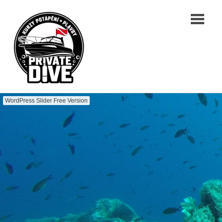
Skip
PRIVATEDIVE.CZ
to
content
Dive
for
WordPress Slider Free Version
fun