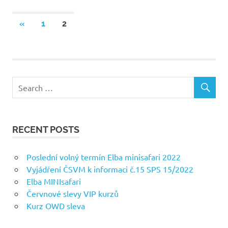
«
PREVIOUS
1
2
Posts
POSTS
navigation
RECENT POSTS
Poslední volný termín Elba minisafari 2022
Vyjádření ČSVM k informaci č.15 SPS 15/2022
Elba MINIsafari
Červnové slevy VIP kurzů
Kurz OWD sleva