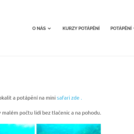
E.CZ
O NÁS
KURZY POTÁPĚNÍ
POTÁPĚNÍ
okalit a potápění na mini
safari zde .
v malém počtu lidí bez tlačenic a na pohodu.