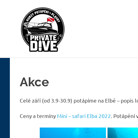
Skip
PRIVATEDIV
to
content
Dive
for
fun
Akce
Celé září (od 3.9-30.9) potápíme na Elbě – popis l
Ceny a termíny
Mini – safari Elba 2022
. Potápění 