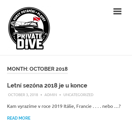
Skip
PRIVATEDIVE.CZ
to
content
Dive
for
fun
MONTH: OCTOBER 2018
Letní sezóna 2018 je u konce
OCTOBER 3, 2018
ADMIN
UNCATEGORIZED
Kam vyrazíme v roce 2019 Itálie, Francie . . . . nebo …?
READ MORE